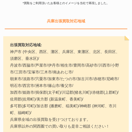
*買取をご利用頂いたお客様とのイメージを当社で再現しました。
兵庫出張買取対応地域
出張買取対応地域:
神戸市 (中央区、西区、灘区、兵庫区、東灘区、北区、長田区、
須磨区、垂水区)/
丹波市/西脇市/芦屋市/伊丹市/相生市/豊岡市/高砂市/川西市/小野
市/三田市/宝塚市/三木市/南あわじ市/
朝来市/淡路市/宍粟市/加東市/たつの市/加古川市/赤穂市/尼崎市/
明石市/西宮市/洲本市/篠山市/養父市/
加西市/姫路市/揖保郡(太子町)/川辺郡(猪名川町)/赤穂郡(上郡町)/
佐用郡(佐用町)/美方郡 (新温泉町、香美町)/
多可郡(多可町)/加古郡 (播磨町、稲美町)/神崎郡 (神河町、市川
町、福崎町)/
兵庫県全域の出張買取を受けつけております。
兵庫県以外の関西圏での買い取りも是非ご相談ください！