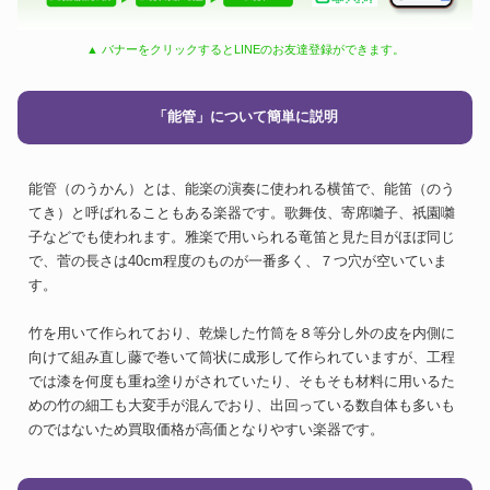
▲ バナーをクリックするとLINEのお友達登録ができます。
「能管」について簡単に説明
能管（のうかん）とは、能楽の演奏に使われる横笛で、能笛（のう
てき）と呼ばれることもある楽器です。歌舞伎、寄席囃子、祇園囃
子などでも使われます。雅楽で用いられる竜笛と見た目がほぼ同じ
で、菅の長さは40cm程度のものが一番多く、７つ穴が空いていま
す。
竹を用いて作られており、乾燥した竹筒を８等分し外の皮を内側に
向けて組み直し藤で巻いて筒状に成形して作られていますが、工程
では漆を何度も重ね塗りがされていたり、そもそも材料に用いるた
めの竹の細工も大変手が混んでおり、出回っている数自体も多いも
のではないため買取価格が高価となりやすい楽器です。