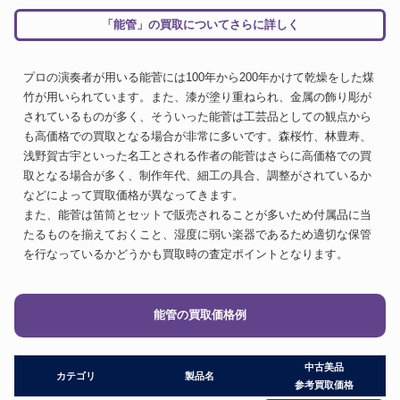
「能管」の買取についてさらに詳しく
プロの演奏者が用いる能菅には100年から200年かけて乾燥をした煤
竹が用いられています。また、漆が塗り重ねられ、金属の飾り彫が
されているものが多く、そういった能菅は工芸品としての観点から
も高価格での買取となる場合が非常に多いです。森桜竹、林豊寿、
浅野賀古宇といった名工とされる作者の能菅はさらに高価格での買
取となる場合が多く、制作年代、細工の具合、調整がされているか
などによって買取価格が異なってきます。
また、能菅は笛筒とセットで販売されることが多いため付属品に当
たるものを揃えておくこと、湿度に弱い楽器であるため適切な保管
を行なっているかどうかも買取時の査定ポイントとなります。
能管の買取価格例
中古美品
カテゴリ
製品名
参考買取価格