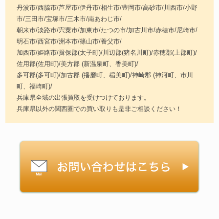
丹波市/西脇市/芦屋市/伊丹市/相生市/豊岡市/高砂市/川西市/小野
市/三田市/宝塚市/三木市/南あわじ市/
朝来市/淡路市/宍粟市/加東市/たつの市/加古川市/赤穂市/尼崎市/
明石市/西宮市/洲本市/篠山市/養父市/
加西市/姫路市/揖保郡(太子町)/川辺郡(猪名川町)/赤穂郡(上郡町)/
佐用郡(佐用町)/美方郡 (新温泉町、香美町)/
多可郡(多可町)/加古郡 (播磨町、稲美町)/神崎郡 (神河町、市川
町、福崎町)/
兵庫県全域の出張買取を受けつけております。
兵庫県以外の関西圏での買い取りも是非ご相談ください！