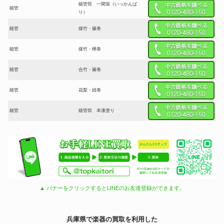
能管筒 一閑張（いっかんば
能管
り）
能管
煤竹・籐巻
能管
煤竹・樺巻
能管
合竹・籐巻
能管
花梨・紐巻
能管
能管筒 本漆塗り
▲ バナーをクリックするとLINEのお友達登録ができます。
兵庫県で楽器の買取を利用した